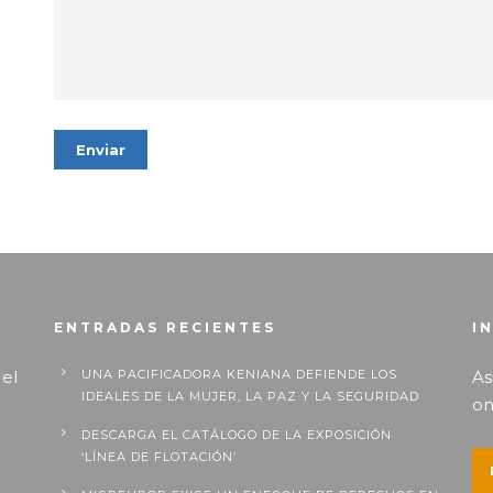
ENTRADAS RECIENTES
I
 el
UNA PACIFICADORA KENIANA DEFIENDE LOS
As
IDEALES DE LA MUJER, LA PAZ Y LA SEGURIDAD
on
DESCARGA EL CATÁLOGO DE LA EXPOSICIÓN
‘LÍNEA DE FLOTACIÓN’