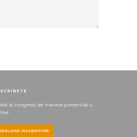
NSCRÍBETE
iste al congreso de manera presencial u
line.
REALIZAR INSCRIPCIÓN