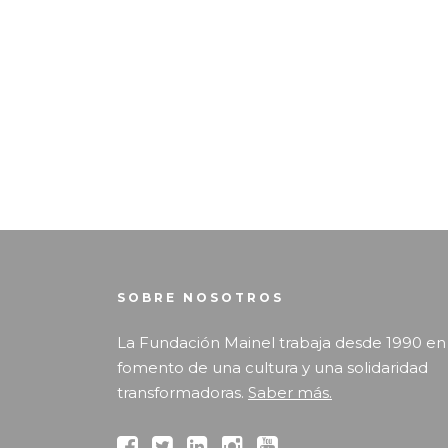
SOBRE NOSOTROS
La Fundación Mainel trabaja desde 1990 en
fomento de una cultura y una solidaridad
transformadoras.
Saber más.