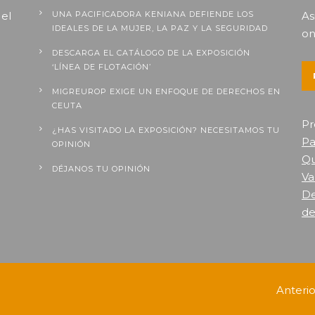
 el
UNA PACIFICADORA KENIANA DEFIENDE LOS
As
IDEALES DE LA MUJER, LA PAZ Y LA SEGURIDAD
on
DESCARGA EL CATÁLOGO DE LA EXPOSICIÓN
‘LÍNEA DE FLOTACIÓN’
MIGREUROP EXIGE UN ENFOQUE DE DERECHOS EN
CEUTA
Pr
¿HAS VISITADO LA EXPOSICIÓN? NECESITAMOS TU
Pa
OPINIÓN
Qu
DÉJANOS TU OPINIÓN
Va
De
de
Anteri