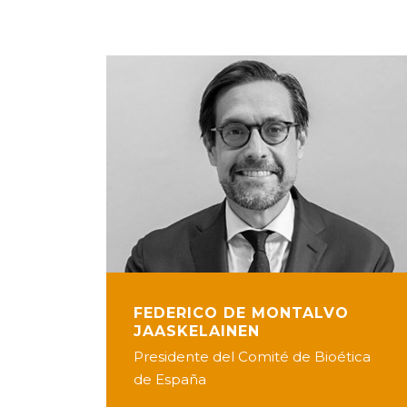
FEDERICO DE MONTALVO
JAASKELAINEN
Presidente del Comité de Bioética
de España