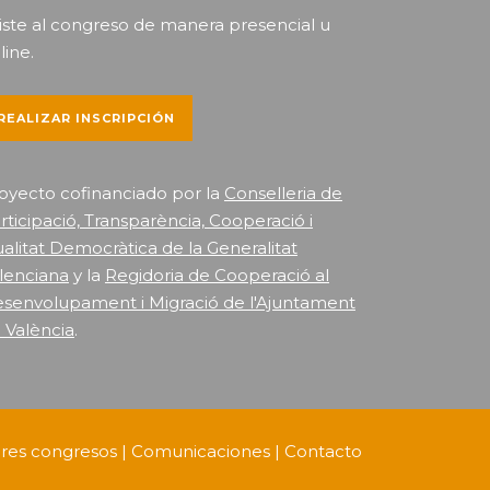
iste al congreso de manera presencial u
line.
REALIZAR INSCRIPCIÓN
oyecto cofinanciado por la
Conselleria de
rticipació, Transparència, Cooperació i
alitat Democràtica de la Generalitat
lenciana
y la
Regidoria de Cooperació al
senvolupament i Migració de l'Ajuntament
 València
.
ores congresos
|
Comunicaciones
|
Contacto