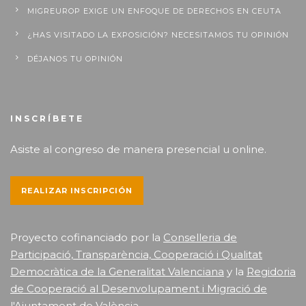
MIGREUROP EXIGE UN ENFOQUE DE DERECHOS EN CEUTA
¿HAS VISITADO LA EXPOSICIÓN? NECESITAMOS TU OPINIÓN
DÉJANOS TU OPINIÓN
INSCRÍBETE
Asiste al congreso de manera presencial u online.
REALIZAR INSCRIPCIÓN
Proyecto cofinanciado por la
Conselleria de
Participació, Transparència, Cooperació i Qualitat
Democràtica de la Generalitat Valenciana
y la
Regidoria
de Cooperació al Desenvolupament i Migració de
l'Ajuntament de València
.